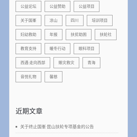
公益论坛
公益赞助
公益项目
关于国峯
凉山
四川
培训项目
妇幼救助
年报
扶贫助困
扶轮社
教育支持
暖冬行动
眼科项目
西遇·走向西部
赈灾救灾
青海
音悦礼物
馨慈
近期文章
关于终止国峯·昆山扶轮专项基金的公告