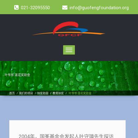
021-32095550
info@guofengfoundation.org
Toggle
navigation
叶爷爷·莲花奖助金
首页
/
我们的项目
/
扶贫助困
/
教育扶贫
/
叶爷爷·莲花奖助金
2004年，国峯基金会发起人叶守璋先生探访