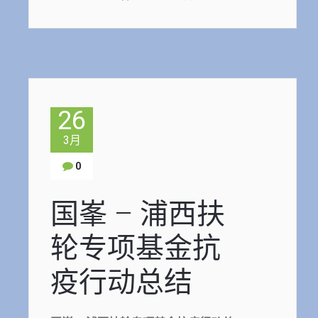
26
3月
0
国峯 – 浦西扶
轮专项基金抗
疫行动总结