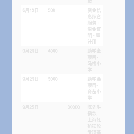
费
6月13日
300
资金信
息综合
服务 -
资金证
明 - 审
计用
9月23日
4000
助学金
项目-
马桥小
学
9月23日
3000
助学金
项目-
育苗小
学
9月25日
30000
陈先生
捐款
上海虹
桥扶轮
专项基