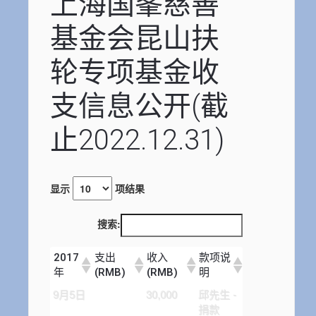
上海国峯慈善
基金会昆山扶
轮专项基金收
支信息公开(截
止2022.12.31)
显示
项结果
搜索:
2017
支出
收入
款项说
年
(RMB)
(RMB)
明
9月5日
30,000
邱先生 -
捐款