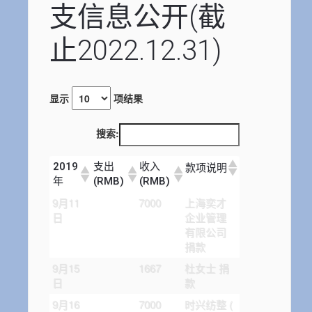
支信息公开(截
止2022.12.31)
显示
项结果
搜索:
2019
支出
收入
款项说明
年
(RMB)
(RMB)
9月11
7000
上海奕才
日
企业管理
有限公司
捐款
9月15
1667
杜女士 捐
日
款
9月16
7000
时兴纺整 (