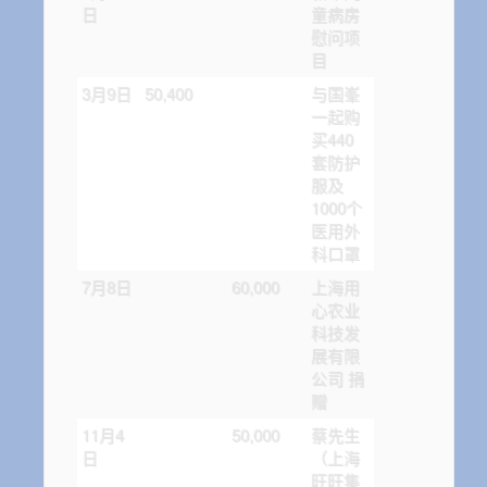
日
童病房
慰问项
目
3月9日
50,400
与国峯
一起购
买440
套防护
服及
1000个
医用外
科口罩
7月8日
60,000
上海用
心农业
科技发
展有限
公司 捐
赠
11月4
50,000
蔡先生
日
（上海
旺旺集