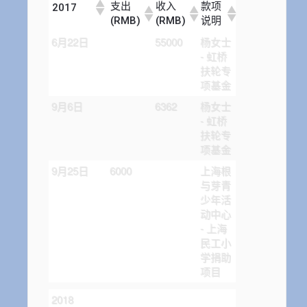
支出
收入
款项
2017
(RMB)
(RMB)
说明
6月22日
55000
杨女士
- 虹桥
扶轮专
项基金
9月6日
6362
杨女士
- 虹桥
扶轮专
项基金
9月25日
6000
上海根
与芽青
少年活
动中心
- 上海
民工小
学捐助
项目
2018