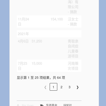
海）有
限公司
- 捐款
11月24
154,100
汪女士
日
- 捐款
2021年
4月6日
31,250
青聪泉
自闭症
儿童春
游项目
7月23
15,000
河南赈
日
灾项目
显示第 1 至 25 项结果，共 64 项
❮
1
2
3
❯
,
Rio Yuan
专项基金
扶轮社